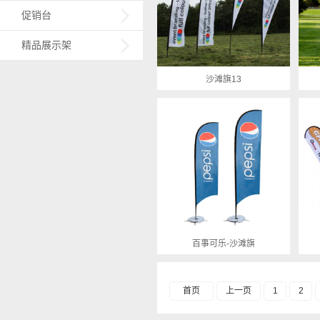
促销台
精品展示架
沙滩旗13
百事可乐-沙滩旗
首页
上一页
1
2