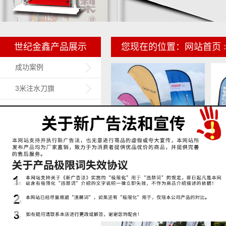
世纪金鑫产品展示
您现在的位置：
网站首页
成功案例
3米注水刀旗
5米7米注水旗
背包旗
沙滩旗
沙滩旗17
门型展架
易拉宝
X展架